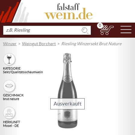
0
N
Produkt
suchen
Winzer
Weingut Borchert
Riesling Winzersekt Brut Nature
KATEGORIE
Sekt/Qualitätsschaumwein
GESCHMACK
brut nature
Ausverkauft
HERKUNFT
Mosel - DE