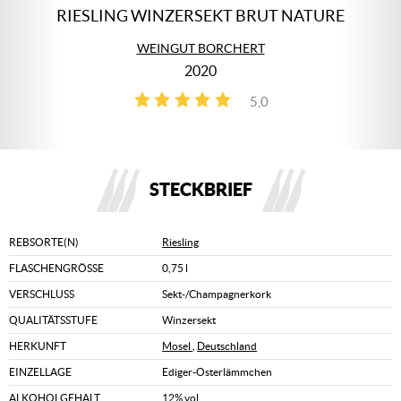
RIESLING WINZERSEKT BRUT NATURE
WEINGUT BORCHERT
2020
5,0
1
STECKBRIEF
REBSORTE(N)
Riesling
FLASCHENGRÖSSE
0,75 l
VERSCHLUSS
Sekt-/Champagnerkork
QUALITÄTSSTUFE
Winzersekt
HERKUNFT
Mosel
,
Deutschland
EINZELLAGE
Ediger-Osterlämmchen
ALKOHOLGEHALT
12% vol