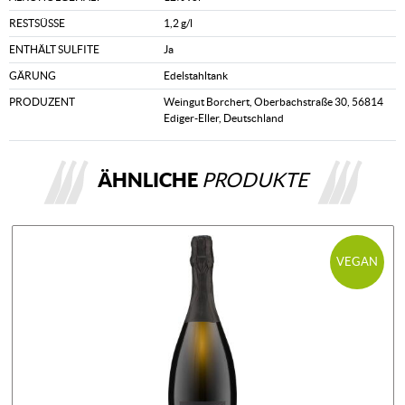
RESTSÜSSE
1,2 g/l
ENTHÄLT SULFITE
Ja
GÄRUNG
Edelstahltank
PRODUZENT
Weingut Borchert, Oberbachstraße 30, 56814
Ediger-Eller, Deutschland
ÄHNLICHE
PRODUKTE
VEGAN