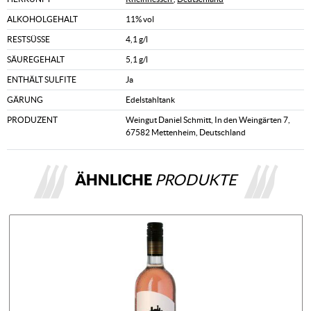
ALKOHOLGEHALT
11% vol
RESTSÜSSE
4,1 g/l
SÄUREGEHALT
5,1 g/l
ENTHÄLT SULFITE
Ja
GÄRUNG
Edelstahltank
PRODUZENT
Weingut Daniel Schmitt, In den Weingärten 7,
67582 Mettenheim, Deutschland
ÄHNLICHE
PRODUKTE