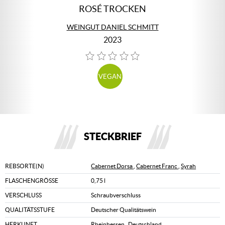
ROSÉ TROCKEN
WEINGUT DANIEL SCHMITT
2023
VEGAN
STECKBRIEF
REBSORTE(N)
Cabernet Dorsa
,
Cabernet Franc
,
Syrah
FLASCHENGRÖSSE
0,75 l
VERSCHLUSS
Schraubverschluss
QUALITÄTSSTUFE
Deutscher Qualitätswein
HERKUNFT
Rheinhessen
,
Deutschland