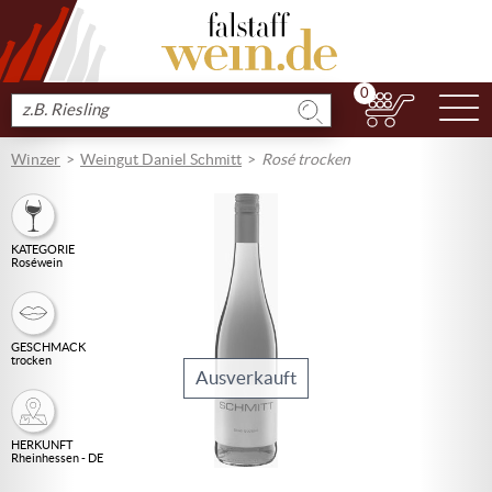
0
N
Produkt
suchen
Winzer
Weingut Daniel Schmitt
Rosé trocken
KATEGORIE
Roséwein
GESCHMACK
trocken
Ausverkauft
HERKUNFT
Rheinhessen - DE