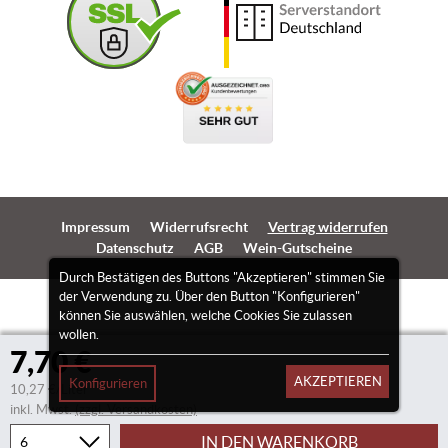
Impressum
Widerrufsrecht
Vertrag widerrufen
Datenschutz
AGB
Wein-Gutscheine
Durch Bestätigen des Buttons "Akzeptieren" stimmen Sie
der Verwendung zu. Über den Button "Konfigurieren"
können Sie auswählen, welche Cookies Sie zulassen
wollen.
7,70 €
AKZEPTIEREN
Konfigurieren
10,27 €/Liter
inkl. Mwst.
(zzgl. Versandkosten)
IN DEN WARENKORB