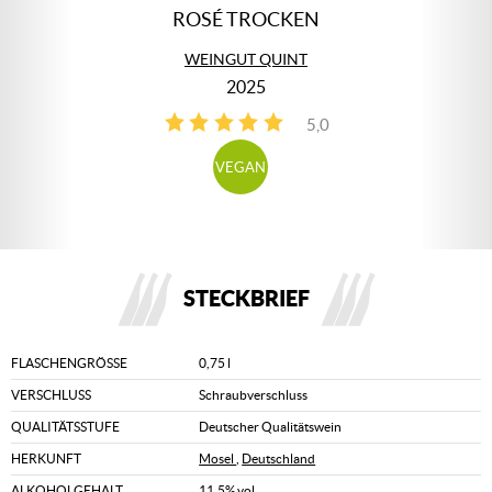
ROSÉ TROCKEN
WEINGUT QUINT
2025
5,0
2
VEGAN
STECKBRIEF
FLASCHENGRÖSSE
0,75 l
VERSCHLUSS
Schraubverschluss
QUALITÄTSSTUFE
Deutscher Qualitätswein
HERKUNFT
Mosel
,
Deutschland
ALKOHOLGEHALT
11,5% vol