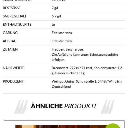
RESTSÜSSE
7 g/l
SÄUREGEHALT
6,7 g/l
ENTHÄLT SULFITE
Ja
GÄRUNG
Edelstahltank
AUSBAU
Edelstahltank
ZUTATEN
Trauben, Saccharose.
Die Abfüllung kann unter Schutzatmosphäre
erfolgen.
NÄHRWERTE
Brennwert: 299 kJ / 71 kcal, Kohlenhydrate: 1,6
g, Davon Zucker: 0,7 g
PRODUZENT
Weingut Quint , Schulstraße 1, 54487 Wintrich,
Deutschland
ÄHNLICHE
PRODUKTE