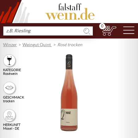
0
N
Produkt
suchen
Winzer
Weingut Quint
Rosé trocken
KATEGORIE
Roséwein
GESCHMACK
trocken
HERKUNFT
Mosel - DE