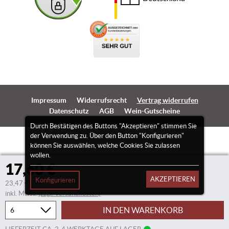
Impressum
Widerrufsrecht
Vertrag widerrufen
Datenschutz
AGB
Wein-Gutscheine
Durch Bestätigen des Buttons "Akzeptieren" stimmen Sie
der Verwendung zu. Über den Button "Konfigurieren"
können Sie auswählen, welche Cookies Sie zulassen
wollen.
17,60 €
AKZEPTIEREN
Konfigurieren
23,47 €/Liter
inkl. Mwst.
(zzgl. Versandkosten)
IN DEN WARENKORB