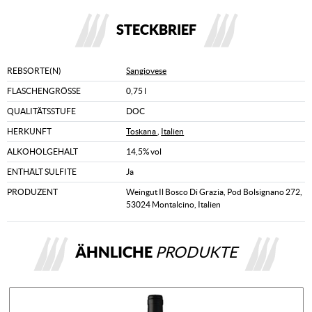
STECKBRIEF
REBSORTE(N)
Sangiovese
FLASCHENGRÖSSE
0,75 l
QUALITÄTSSTUFE
DOC
HERKUNFT
Toskana
,
Italien
ALKOHOLGEHALT
14,5% vol
ENTHÄLT SULFITE
Ja
PRODUZENT
Weingut Il Bosco Di Grazia, Pod Bolsignano 272,
53024 Montalcino, Italien
ÄHNLICHE
PRODUKTE