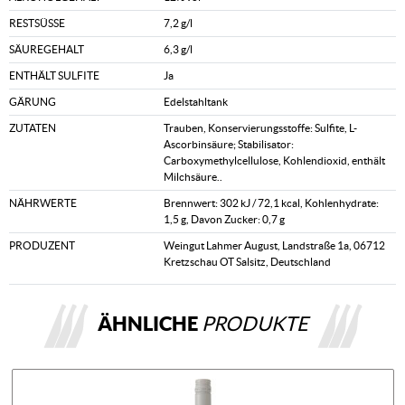
RESTSÜSSE
7,2 g/l
SÄUREGEHALT
6,3 g/l
ENTHÄLT SULFITE
Ja
GÄRUNG
Edelstahltank
ZUTATEN
Trauben, Konservierungsstoffe: Sulfite, L-
Ascorbinsäure; Stabilisator:
Carboxymethylcellulose, Kohlendioxid, enthält
Milchsäure..
NÄHRWERTE
Brennwert: 302 kJ / 72,1 kcal, Kohlenhydrate:
1,5 g, Davon Zucker: 0,7 g
PRODUZENT
Weingut Lahmer August, Landstraße 1a, 06712
Kretzschau OT Salsitz, Deutschland
ÄHNLICHE
PRODUKTE