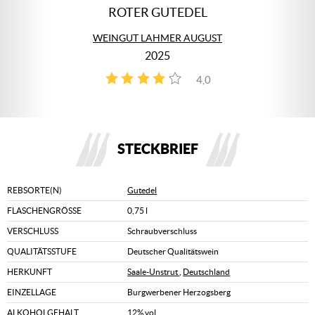
ROTER GUTEDEL
WEINGUT LAHMER AUGUST
2025
4,0
1
STECKBRIEF
REBSORTE(N)
Gutedel
FLASCHENGRÖSSE
0,75 l
VERSCHLUSS
Schraubverschluss
QUALITÄTSSTUFE
Deutscher Qualitätswein
HERKUNFT
Saale-Unstrut
,
Deutschland
EINZELLAGE
Burgwerbener Herzogsberg
ALKOHOLGEHALT
12% vol