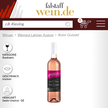
0
N
Produkt
suchen
Winzer
Weingut Lahmer August
Roter Gutedel
KATEGORIE
Roséwein
GESCHMACK
trocken
HERKUNFT
Saale-Unstrut - DE