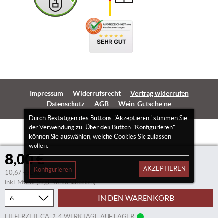
Impressum
Widerrufsrecht
Vertrag widerrufen
Datenschutz
AGB
Wein-Gutscheine
Durch Bestätigen des Buttons "Akzeptieren" stimmen Sie
der Verwendung zu. Über den Button "Konfigurieren"
können Sie auswählen, welche Cookies Sie zulassen
wollen.
8,00 €
AKZEPTIEREN
Konfigurieren
10,67 €/Liter
inkl. Mwst.
(zzgl. Versandkosten)
IN DEN WARENKORB
LIEFERZEIT CA. 2-4 WERKTAGE AUF LAGER