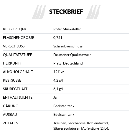
STECKBRIEF
REBSORTE(N)
Roter Muskateller
FLASCHENGRÖSSE
0,75 l
VERSCHLUSS
Schraubverschluss
QUALITÄTSSTUFE
Deutscher Qualitätswein
HERKUNFT
Pfalz
,
Deutschland
ALKOHOLGEHALT
12% vol
RESTSÜSSE
4,2 g/l
SÄUREGEHALT
6,1 g/l
ENTHÄLT SULFITE
Ja
GÄRUNG
Edelstahltank
AUSBAU
Edelstahltank
ZUTATEN
Trauben, Saccharose, Kohlendioxid,
Säureregulatoren (Äpfelsäure (D,L-),