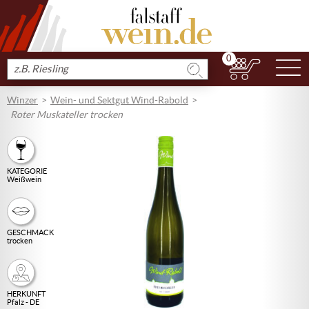
0
N
Produkt
suchen
Winzer
Wein- und Sektgut Wind-Rabold
Roter Muskateller trocken
KATEGORIE
Weißwein
GESCHMACK
trocken
HERKUNFT
Pfalz - DE