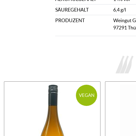
SÄUREGEHALT
6,4 g/l
PRODUZENT
Weingut Gr
97291 Thü
VEGAN