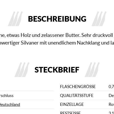
BESCHREIBUNG
rne, etwas Holz und zelassener Butter. Sehr druckvo
wertiger Silvaner mit unendlichem Nachklang und la
STECKBRIEF
FLASCHENGRÖSSE
0,7
rschluss
QUALITÄTSSTUFE
De
eutschland
EINZELLAGE
Ro
RESTSÜSSE
3,1