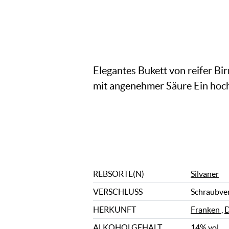
Elegantes Bukett von reifer Bi
mit angenehmer Säure Ein hoch
REBSORTE(N)
Silvaner
VERSCHLUSS
Schraubve
HERKUNFT
Franken
,
D
ALKOHOLGEHALT
14% vol