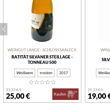
WEINGUT LANGE - SCHLOSS SAALECK
WINZ
RATITÄT SILVANER STEILLAGE -
SIL
TONNEAU 500
Weißwein
trocken
2017
Weißw
33,33 €/
L
25,33 €/
L
25,00 €
19,00 
Kaufen