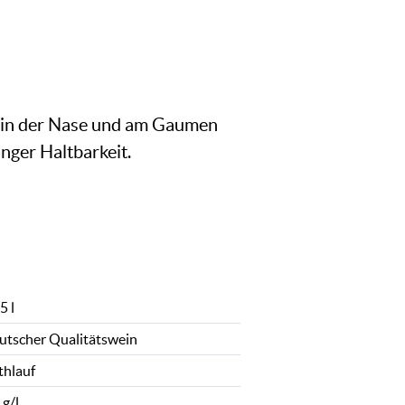
ll in der Nase und am Gaumen
nger Haltbarkeit.
5 l
utscher Qualitätswein
thlauf
 g/l