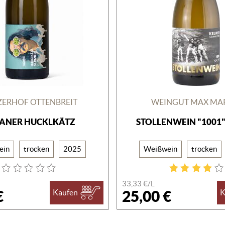
ERHOF OTTENBREIT
WEINGUT MAX MA
VANER HUCKLKÄTZ
STOLLENWEIN "1001
ein
trocken
2025
Weißwein
trocken
33,33 €/
L
€
25,00 €
Kaufen
K