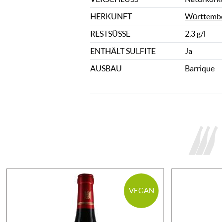
HERKUNFT
Württemb
RESTSÜSSE
2,3 g/l
ENTHÄLT SULFITE
Ja
AUSBAU
Barrique
VEGAN