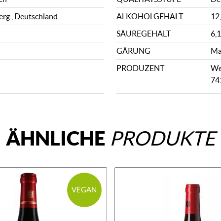
erg
,
Deutschland
ALKOHOLGEHALT
12
SÄUREGEHALT
6,1
GÄRUNG
Ma
PRODUZENT
We
74
ÄHNLICHE
PRODUKTE
VEGAN