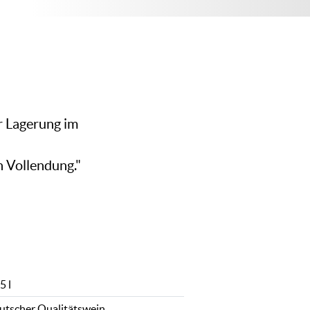
r Lagerung im
n Vollendung."
5 l
utscher Qualitätswein