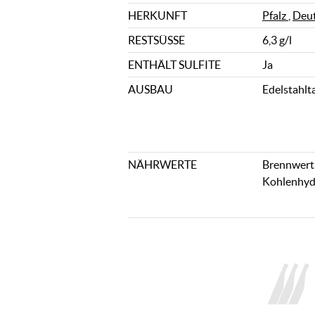
HERKUNFT
Pfalz
,
Deut
RESTSÜSSE
6,3 g/l
ENTHÄLT SULFITE
Ja
AUSBAU
Edelstahlt
NÄHRWERTE
Brennwert: 
Kohlenhydr