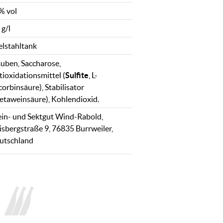
% vol
 g/l
elstahltank
auben, Saccharose,
tioxidationsmittel (
Sulfite
, L-
orbinsäure), Stabilisator
etaweinsäure), Kohlendioxid.
in- und Sektgut Wind-Rabold,
isbergstraße 9, 76835 Burrweiler,
utschland