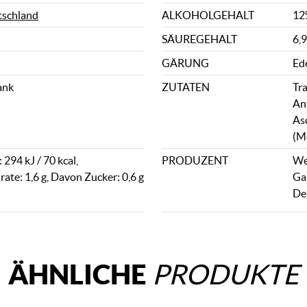
schland
ALKOHOLGEHALT
12
SÄUREGEHALT
6,9
GÄRUNG
Ed
ank
ZUTATEN
Tr
An
Asc
(M
294 kJ / 70 kcal,
PRODUZENT
We
ate: 1,6 g, Davon Zucker: 0,6 g
Ga
De
ÄHNLICHE
PRODUKTE