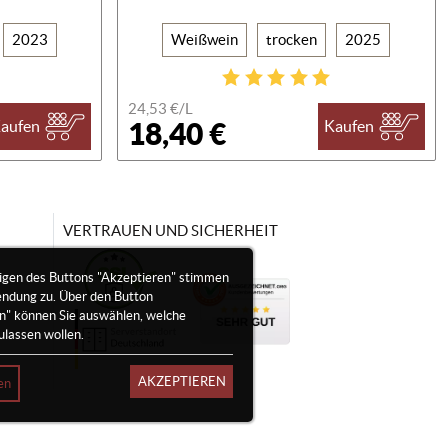
2023
Weißwein
trocken
2025
24,53 €/
L
18,40 €
aufen
Kaufen
VERTRAUEN UND SICHERHEIT
igen des Buttons "Akzeptieren" stimmen
endung zu. Über den Button
en" können Sie auswählen, welche
ulassen wollen.
AKZEPTIEREN
en