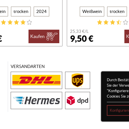
ein
trocken
2024
Weißwein
trocken
25,33 €/
L
€
9,50 €
Kaufen
K
VERSANDARTEN
Durch Bestät
Sie der Verw
"Konfigurier
Cookies Sie z
Konfigurier