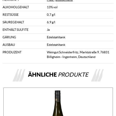
ALKOHOLGEHALT
13% vol
RESTSÜSSE
0,7 g/l
SÄUREGEHALT
6,9 g/l
ENTHÄLT SULFITE
Ja
GÄRUNG
Edelstahltank
AUSBAU
Edelstahltank
PRODUZENT
Weingut Schneiderfritz, Marktstraße 9, 76831
Billigheim - Ingenheim, Deutschland
ÄHNLICHE
PRODUKTE