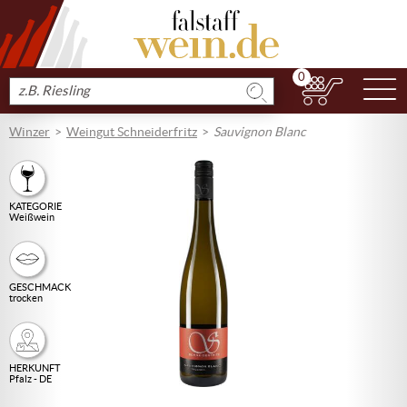
0
N
Produkt
suchen
Winzer
Weingut Schneiderfritz
Sauvignon Blanc
KATEGORIE
Weißwein
GESCHMACK
trocken
HERKUNFT
Pfalz - DE