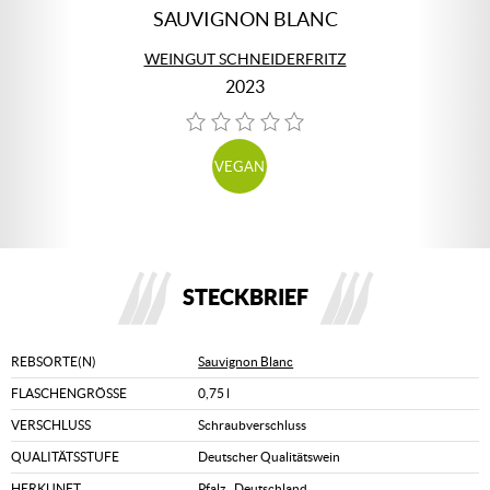
SAUVIGNON BLANC
WEINGUT SCHNEIDERFRITZ
2023
VEGAN
STECKBRIEF
REBSORTE(N)
Sauvignon Blanc
FLASCHENGRÖSSE
0,75 l
VERSCHLUSS
Schraubverschluss
QUALITÄTSSTUFE
Deutscher Qualitätswein
HERKUNFT
Pfalz
,
Deutschland