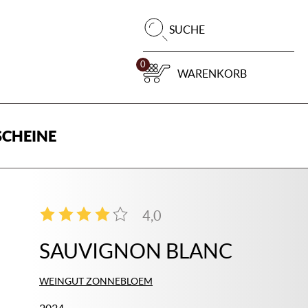
Pr
SUCHE
su
0
WARENKORB
CHEINE
4,0
2
SAUVIGNON BLANC
WEINGUT ZONNEBLOEM