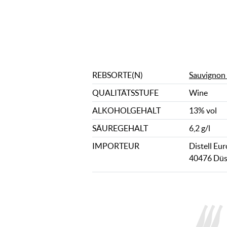
REBSORTE(N)
Sauvignon
QUALITÄTSSTUFE
Wine
ALKOHOLGEHALT
13% vol
SÄUREGEHALT
6,2 g/l
IMPORTEUR
Distell Eu
40476 Düss