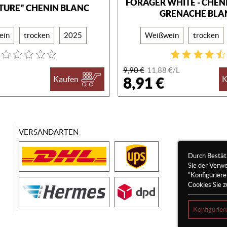
FORAGER WHITE - CHENI
TURE" CHENIN BLANC
GRENACHE BLA
ein
trocken
2025
Weißwein
trocken
9,90 €
11,88 €/
L
8,91 €
Kaufen
K
VERSANDARTEN
Durch Bestät
Sie der Verw
"Konfigurier
Cookies Sie z
Konfigurier