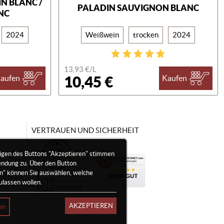
N BLANC /
PALADIN SAUVIGNON BLANC
NC
2024
Weißwein
trocken
2024
13,93 €/
L
10,45 €
aufen
Kaufen
VERTRAUEN UND SICHERHEIT
igen des Buttons "Akzeptieren" stimmen
endung zu. Über den Button
en" können Sie auswählen, welche
ulassen wollen.
AKZEPTIEREN
en