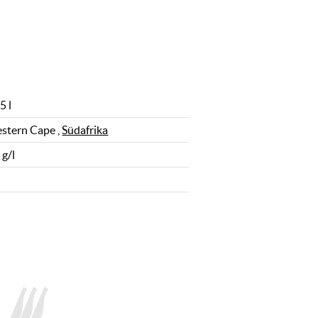
5 l
stern Cape ,
Südafrika
 g/l