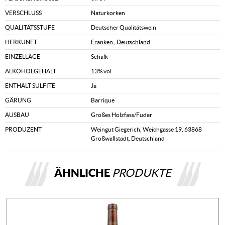
VERSCHLUSS
Naturkorken
QUALITÄTSSTUFE
Deutscher Qualitätswein
HERKUNFT
Franken
,
Deutschland
EINZELLAGE
Schalk
ALKOHOLGEHALT
13% vol
ENTHÄLT SULFITE
Ja
GÄRUNG
Barrique
AUSBAU
Großes Holzfass/Fuder
PRODUZENT
Weingut Giegerich, Weichgasse 19, 63868
Großwallstadt, Deutschland
ÄHNLICHE
PRODUKTE