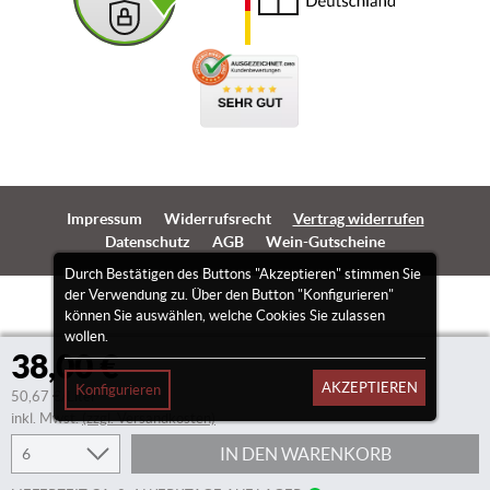
Impressum
Widerrufsrecht
Vertrag widerrufen
Datenschutz
AGB
Wein-Gutscheine
Durch Bestätigen des Buttons "Akzeptieren" stimmen Sie
der Verwendung zu. Über den Button "Konfigurieren"
können Sie auswählen, welche Cookies Sie zulassen
wollen.
38,00 €
AKZEPTIEREN
Konfigurieren
50,67 €/Liter
inkl. Mwst.
(zzgl. Versandkosten)
IN DEN WARENKORB