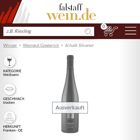
0
N
Produkt
suchen
Winzer
Weingut Giegerich
Schalk Silvaner
KATEGORIE
Weißwein
GESCHMACK
trocken
Ausverkauft
HERKUNFT
Franken - DE