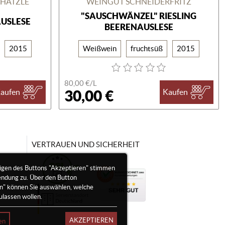
CHÄTZLE
WEINGUT SCHNEIDERFRITZ
"SAUSCHWÄNZEL" RIESLING
USLESE
BEERENAUSLESE
2015
Weißwein
fruchtsüß
2015
80,00 €/
L
30,00 €
aufen
Kaufen
VERTRAUEN UND SICHERHEIT
igen des Buttons "Akzeptieren" stimmen
endung zu. Über den Button
en" können Sie auswählen, welche
ulassen wollen.
AKZEPTIEREN
en