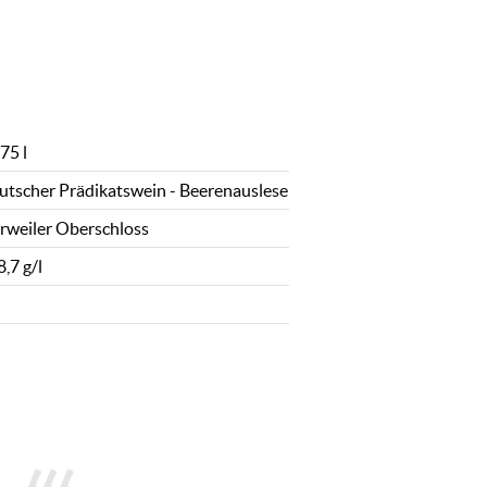
75 l
utscher Prädikatswein - Beerenauslese
rrweiler Oberschloss
,7 g/l