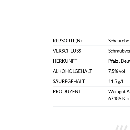
REBSORTE(N)
Scheurebe
VERSCHLUSS
Schraubve
HERKUNFT
Pfalz
,
Deut
ALKOHOLGEHALT
7,5% vol
SÄUREGEHALT
11,5 g/l
PRODUZENT
Weingut A
67489 Kirr