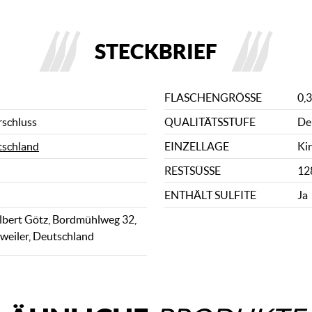
STECKBRIEF
FLASCHENGRÖSSE
0,3
rschluss
QUALITÄTSSTUFE
De
schland
EINZELLAGE
Ki
RESTSÜSSE
128
ENTHÄLT SULFITE
Ja
lbert Götz, Bordmühlweg 32,
weiler, Deutschland