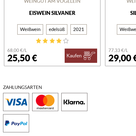
WEINGUT AM VÖGELEIN
WEI
EISWEIN SILVANER
S
Weißwein
edelsüß
2021
Weißwe
68,00 €/
L
77,33 €/
L
25,50 €
29,00 
Kaufen
ZAHLUNGSARTEN