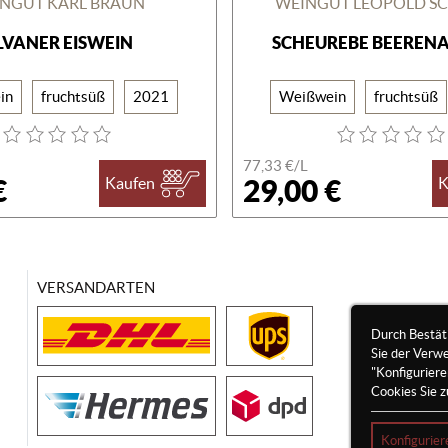
NGUT KARL BRAUN
WEINGUT LEOPOLD S
ILVANER EISWEIN
SCHEUREBE BEERENA
in
fruchtsüß
2021
Weißwein
fruchtsüß
77,33 €/
L
€
29,00 €
Kaufen
K
VERSANDARTEN
Durch Bestät
Sie der Verw
"Konfigurier
Cookies Sie z
Konfigurier