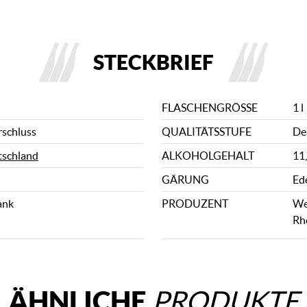
STECKBRIEF
FLASCHENGRÖSSE
1 l
rschluss
QUALITÄTSSTUFE
De
schland
ALKOHOLGEHALT
11
GÄRUNG
Ed
ank
PRODUZENT
We
Rh
ÄHNLICHE
PRODUKTE