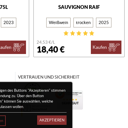
375L
SAUVIGNON RAIF
2023
Weißwein
trocken
2025
24,53 €/
L
18,40 €
aufen
Kaufen
VERTRAUEN UND SICHERHEIT
igen des Buttons "Akzeptieren" stimmen
endung zu. Über den Button
en" können Sie auswählen, welche
ulassen wollen.
AKZEPTIEREN
en