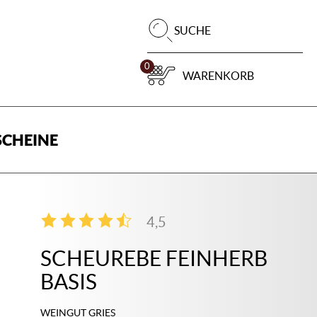
Pr
SUCHE
su
0
WARENKORB
CHEINE
4,5
2
SCHEUREBE FEINHERB
BASIS
WEINGUT GRIES