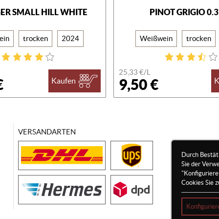
GER SMALL HILL WHITE
PINOT GRIGIO 0.
ein
trocken
2024
Weißwein
trocken
25,33 €/
L
€
9,50 €
Kaufen
K
VERSANDARTEN
Durch Bestät
Sie der Verw
"Konfigurier
Cookies Sie z
Konfigurier