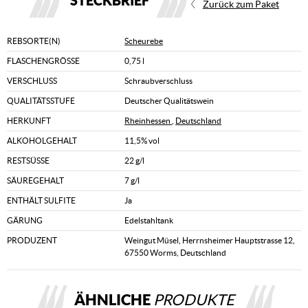
STECKBRIEF
Zurück zum Paket
REBSORTE(N)
Scheurebe
FLASCHENGRÖSSE
0,75 l
VERSCHLUSS
Schraubverschluss
QUALITÄTSSTUFE
Deutscher Qualitätswein
HERKUNFT
Rheinhessen
,
Deutschland
ALKOHOLGEHALT
11,5% vol
RESTSÜSSE
22 g/l
SÄUREGEHALT
7 g/l
ENTHÄLT SULFITE
Ja
GÄRUNG
Edelstahltank
PRODUZENT
Weingut Müsel, Herrnsheimer Hauptstrasse 12,
67550 Worms, Deutschland
ÄHNLICHE
PRODUKTE