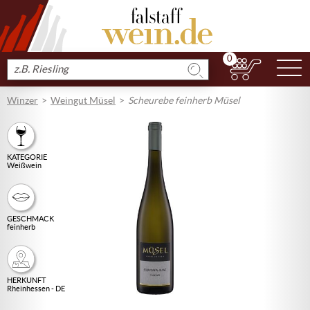
0
N
Produkt
suchen
Winzer
Weingut Müsel
Scheurebe feinherb Müsel
KATEGORIE
Weißwein
GESCHMACK
feinherb
HERKUNFT
Rheinhessen - DE