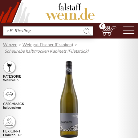
0
N
Produkt
suchen
Winzer
Weingut Fischer (Franken)
Scheurebe halbtrocken Kabinett (Filetstück)
KATEGORIE
Weißwein
GESCHMACK
halbtrocken
HERKUNFT
Franken - DE