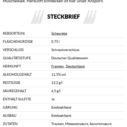
Muschelkalk. Herkunft schmecken ist hier unser Ansporn.
STECKBRIEF
REBSORTE(N)
Scheurebe
FLASCHENGRÖSSE
0,75 l
VERSCHLUSS
Schraubverschluss
QUALITÄTSSTUFE
Deutscher Qualitätswein
HERKUNFT
Franken
,
Deutschland
ALKOHOLGEHALT
11,5% vol
RESTSÜSSE
13,2 g/l
SÄUREGEHALT
6,5 g/l
ENTHÄLT SULFITE
Ja
GÄRUNG
Edelstahltank
AUSBAU
Edelstahltank
ZUTATEN
Trauben, Metaweinsäure, Ascorbinsäure,