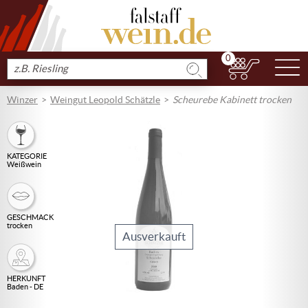
0
N
Produkt
suchen
Winzer
Weingut Leopold Schätzle
Scheurebe Kabinett trocken
KATEGORIE
Weißwein
GESCHMACK
trocken
Ausverkauft
HERKUNFT
Baden - DE