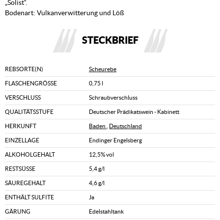
„Solist“.
Bodenart: Vulkanverwitterung und Löß
STECKBRIEF
REBSORTE(N)
Scheurebe
FLASCHENGRÖSSE
0,75 l
VERSCHLUSS
Schraubverschluss
QUALITÄTSSTUFE
Deutscher Prädikatswein - Kabinett
HERKUNFT
Baden
,
Deutschland
EINZELLAGE
Endinger Engelsberg
ALKOHOLGEHALT
12,5% vol
RESTSÜSSE
5,4 g/l
SÄUREGEHALT
4,6 g/l
ENTHÄLT SULFITE
Ja
GÄRUNG
Edelstahltank