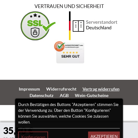
VERTRAUEN UND SICHERHEIT
Impressum
Widerrufsrecht
Vertrag widerrufen
Datenschutz
AGB
Wein-Gutscheine
Durch Bestätigen des Buttons "Akzeptieren" stimmen Sie
der Verwendung zu. Über den Button "Konfigurieren"
können Sie auswählen, welche Cookies Sie zulassen
wollen.
35,80 €
AKZEPTIEREN
Konfigurieren