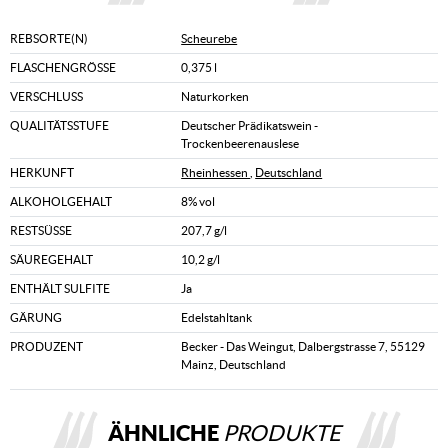
REBSORTE(N)
Scheurebe
FLASCHENGRÖSSE
0,375 l
VERSCHLUSS
Naturkorken
QUALITÄTSSTUFE
Deutscher Prädikatswein -
Trockenbeerenauslese
HERKUNFT
Rheinhessen
,
Deutschland
ALKOHOLGEHALT
8% vol
RESTSÜSSE
207,7 g/l
SÄUREGEHALT
10,2 g/l
ENTHÄLT SULFITE
Ja
GÄRUNG
Edelstahltank
PRODUZENT
Becker - Das Weingut, Dalbergstrasse 7, 55129
Mainz, Deutschland
ÄHNLICHE
PRODUKTE