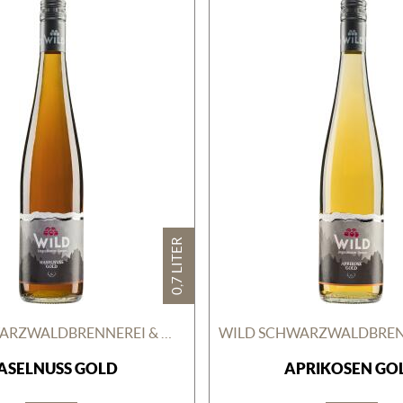
0,7 LITER
WILD SCHWARZWALDBRENNEREI & WEINGUT GMBH
ASELNUSS GOLD
APRIKOSEN GO