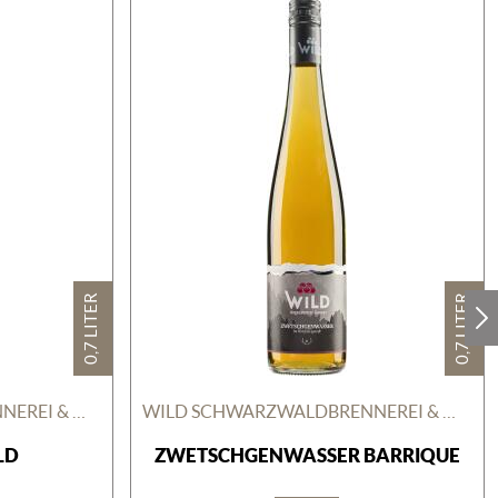
0,7 LITER
0,7 LITER
WILD SCHWARZWALDBRENNEREI & WEINGUT GMBH
WILD SCHWARZWALDBRENNEREI & WEINGUT GMBH
LD
ZWETSCHGENWASSER BARRIQUE