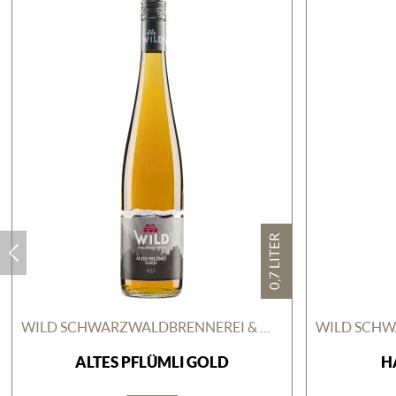
0,7 LITER
WILD SCHWARZWALDBRENNEREI & WEINGUT GMBH
ALTES PFLÜMLI GOLD
H