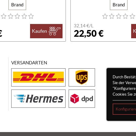
Brand
Brand
32,14 €/
L
€
22,50 €
Kaufen
K
VERSANDARTEN
Durch Bestät
Sie der Verw
"Konfigurier
Cookies Sie z
Konfigurier