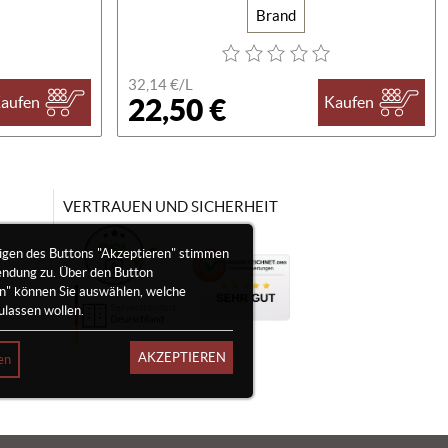
Brand
32,14 €/
L
22,50 €
aufen
Kaufen
VERTRAUEN UND SICHERHEIT
igen des Buttons "Akzeptieren" stimmen
endung zu. Über den Button
en" können Sie auswählen, welche
ulassen wollen.
AKZEPTIEREN
en