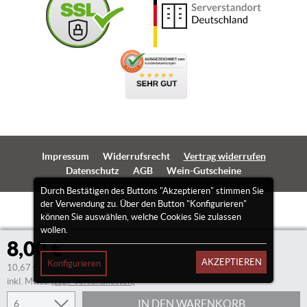
Impressum
Widerrufsrecht
Vertrag widerrufen
Datenschutz
AGB
Wein-Gutscheine
Durch Bestätigen des Buttons "Akzeptieren" stimmen Sie
der Verwendung zu. Über den Button "Konfigurieren"
können Sie auswählen, welche Cookies Sie zulassen
wollen.
8,00 €
AKZEPTIEREN
Konfigurieren
10,67 €/Liter
inkl. Mwst.
(zzgl. Versandkosten)
IN DEN WARENKORB