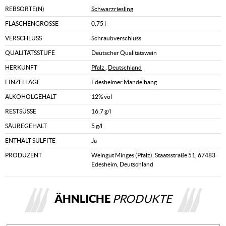
REBSORTE(N)
Schwarzriesling
FLASCHENGRÖSSE
0,75 l
VERSCHLUSS
Schraubverschluss
QUALITÄTSSTUFE
Deutscher Qualitätswein
HERKUNFT
Pfalz
,
Deutschland
EINZELLAGE
Edesheimer Mandelhang
ALKOHOLGEHALT
12% vol
RESTSÜSSE
16,7 g/l
SÄUREGEHALT
5 g/l
ENTHÄLT SULFITE
Ja
PRODUZENT
Weingut Minges (Pfalz), Staatsstraße 51, 67483
Edesheim, Deutschland
ÄHNLICHE
PRODUKTE