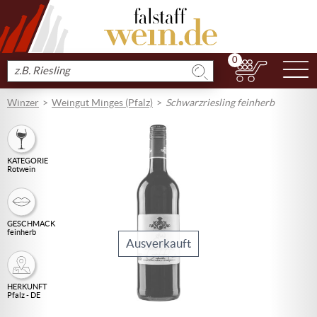
0
N
Produkt
suchen
Winzer
Weingut Minges (Pfalz)
Schwarzriesling feinherb
KATEGORIE
Rotwein
GESCHMACK
feinherb
Ausverkauft
HERKUNFT
Pfalz - DE