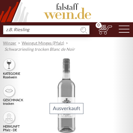
0
N
Produkt
suchen
Winzer
Weingut Minges (Pfalz)
Schwarzriesling trocken Blanc de Noir
KATEGORIE
Roséwein
GESCHMACK
trocken
Ausverkauft
HERKUNFT
Pfalz - DE