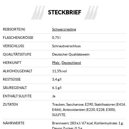
STECKBRIEF
REBSORTE(N)
Schwarzriesling
FLASCHENGRÖSSE
0,75 l
VERSCHLUSS
Schraubverschluss
QUALITÄTSSTUFE
Deutscher Qualitätswein
HERKUNFT
Pfalz
,
Deutschland
ALKOHOLGEHALT
11,5% vol
RESTSÜSSE
3,4 g/l
SÄUREGEHALT
6,1 g/l
ENTHÄLT SULFITE
Ja
ZUTATEN
Trauben, Saccharose, E290, Stabilisatoren (E414,
E466), Antioxidantien (E220, E228, E300),
SULFITE.
NÄHRWERTE
Brennwert: 283 kJ / 67 kcal, Kohlenhydrate: 1 g,
Davon Zucker: 0,3 g