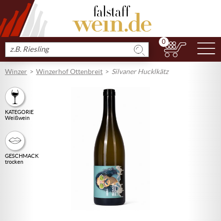
0
N
Produkt
suchen
Winzer
Winzerhof Ottenbreit
Silvaner Hucklkätz
KATEGORIE
Weißwein
GESCHMACK
trocken