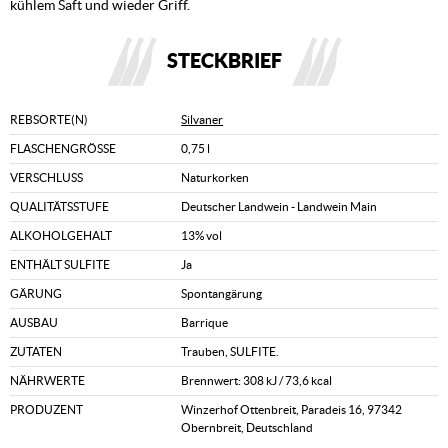
kühlem Saft und wieder Griff.
STECKBRIEF
REBSORTE(N)
Silvaner
FLASCHENGRÖSSE
0,75 l
VERSCHLUSS
Naturkorken
QUALITÄTSSTUFE
Deutscher Landwein - Landwein Main
ALKOHOLGEHALT
13% vol
ENTHÄLT SULFITE
Ja
GÄRUNG
Spontangärung
AUSBAU
Barrique
ZUTATEN
Trauben, SULFITE.
NÄHRWERTE
Brennwert: 308 kJ / 73,6 kcal
PRODUZENT
Winzerhof Ottenbreit, Paradeis 16, 97342
Obernbreit, Deutschland