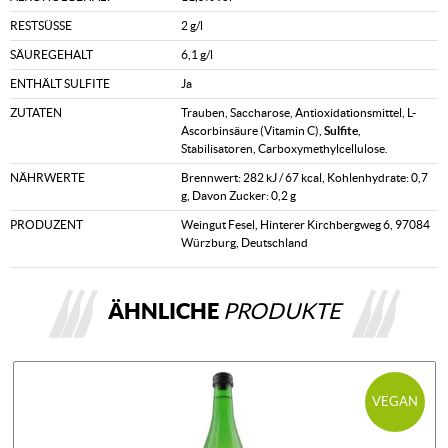
RESTSÜSSE
2 g/l
SÄUREGEHALT
6,1 g/l
ENTHÄLT SULFITE
Ja
ZUTATEN
Trauben, Saccharose, Antioxidationsmittel, L-
Ascorbinsäure (Vitamin C),
Sulfite
,
Stabilisatoren, Carboxymethylcellulose.
NÄHRWERTE
Brennwert: 282 kJ / 67 kcal, Kohlenhydrate: 0,7
g, Davon Zucker: 0,2 g
PRODUZENT
Weingut Fesel, Hinterer Kirchbergweg 6, 97084
Würzburg, Deutschland
ÄHNLICHE
PRODUKTE
VEGAN