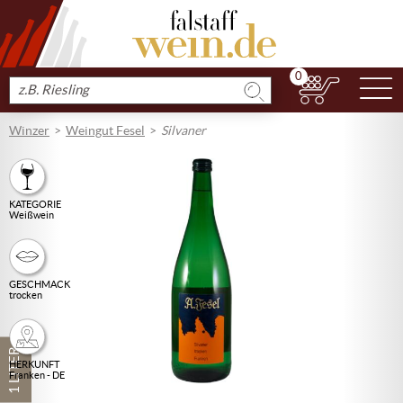
0
N
Produkt
suchen
Winzer
Weingut Fesel
Silvaner
KATEGORIE
Weißwein
GESCHMACK
trocken
1 LITER
HERKUNFT
Franken - DE