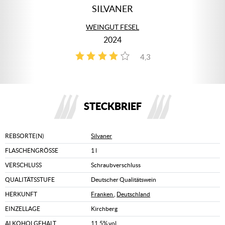
SILVANER
WEINGUT FESEL
2024
4,3
3
STECKBRIEF
REBSORTE(N)
Silvaner
FLASCHENGRÖSSE
1 l
VERSCHLUSS
Schraubverschluss
QUALITÄTSSTUFE
Deutscher Qualitätswein
HERKUNFT
Franken
,
Deutschland
EINZELLAGE
Kirchberg
ALKOHOLGEHALT
11,5% vol