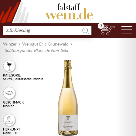
0
N
Produkt
suchen
Winzer
Weingut Eric Grünewald
Spätburgunder Blanc de Noir Sekt
KATEGORIE
Sekt/Qualitätsschaumwein
GESCHMACK
trocken
HERKUNFT
Nahe - DE