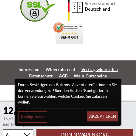
Impressum
Widerrufsrecht
Vertrag widerrufen
Datenschutz
AGB
Wein-Gutscheine
Durch Bestätigen des Buttons "Akzeptieren" stimmen Sie
der Verwendung zu. Über den Button "Konfigurieren"
können Sie auswählen, welche Cookies Sie zulassen
wollen.
12,50 €
AKZEPTIEREN
Konfigurieren
16,67 €/Liter
inkl. Mwst.
(zzgl. Versandkosten)
IN DEN WARENKORB