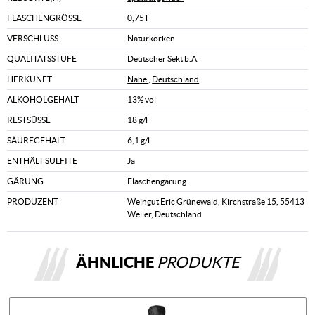
FLASCHENGRÖSSE
0,75 l
VERSCHLUSS
Naturkorken
QUALITÄTSSTUFE
Deutscher Sekt b.A.
HERKUNFT
Nahe
,
Deutschland
ALKOHOLGEHALT
13% vol
RESTSÜSSE
18 g/l
SÄUREGEHALT
6,1 g/l
ENTHÄLT SULFITE
Ja
GÄRUNG
Flaschengärung
PRODUZENT
Weingut Eric Grünewald, Kirchstraße 15, 55413
Weiler, Deutschland
ÄHNLICHE
PRODUKTE