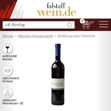
0
N
Produkt
suchen
Winzer
Weingut Schweickardt
Spätburgunder Feinherb
KATEGORIE
Rotwein
GESCHMACK
feinherb
HERKUNFT
Rheinhessen - DE