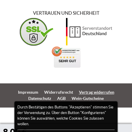
VERTRAUEN UND SICHERHEIT
Impressum
Widerrufsrecht
Vertrag widerrufen
Datenschutz
AGB
Wein-Gutscheine
Durch Bestätigen des Buttons "Akzeptieren" stimmen Sie
der Verwendung zu. Über den Button "Konfigurieren"
können Sie auswählen, welche Cookies Sie zulassen
wollen.
8,00 €