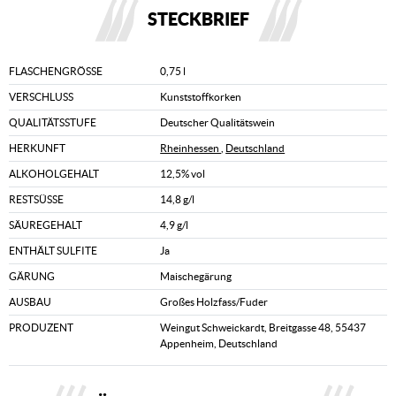
STECKBRIEF
FLASCHENGRÖSSE
0,75 l
VERSCHLUSS
Kunststoffkorken
QUALITÄTSSTUFE
Deutscher Qualitätswein
HERKUNFT
Rheinhessen
,
Deutschland
ALKOHOLGEHALT
12,5% vol
RESTSÜSSE
14,8 g/l
SÄUREGEHALT
4,9 g/l
ENTHÄLT SULFITE
Ja
GÄRUNG
Maischegärung
AUSBAU
Großes Holzfass/Fuder
PRODUZENT
Weingut Schweickardt, Breitgasse 48, 55437
Appenheim, Deutschland