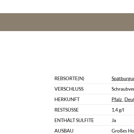
REBSORTE(N)
Spätburgu
VERSCHLUSS
Schraubve
HERKUNFT
Pfalz
,
Deut
RESTSÜSSE
1,4 g/l
ENTHÄLT SULFITE
Ja
AUSBAU
Großes Ho