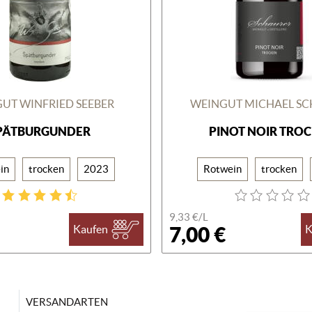
UT WINFRIED SEEBER
WEINGUT MICHAEL S
PÄTBURGUNDER
PINOT NOIR TRO
in
trocken
2023
Rotwein
trocken
9,33 €/
L
7,00 €
Kaufen
K
VERSANDARTEN