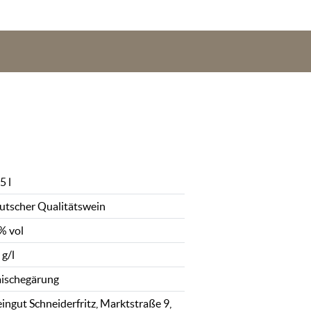
5 l
utscher Qualitätswein
% vol
 g/l
ischegärung
ingut Schneiderfritz, Marktstraße 9,