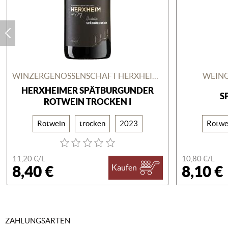
WINZERGENOSSENSCHAFT HERXHEIM AM BERG
WEING
HERXHEIMER SPÄTBURGUNDER
S
ROTWEIN TROCKEN I
Rotwein
trocken
2023
Rotwe
11,20 €/
L
10,80 €/
L
8,40 €
8,10 €
Kaufen
ZAHLUNGSARTEN