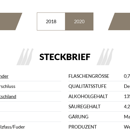
2018
2020
STECKBRIEF
nder
FLASCHENGRÖSSE
0,7
rschluss
QUALITÄTSSTUFE
De
schland
ALKOHOLGEHALT
13
SÄUREGEHALT
4,2
GÄRUNG
Ma
lzfass/Fuder
PRODUZENT
We