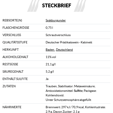
STECKBRIEF
REBSORTE(N)
Spätburgunder
FLASCHENGRÖSSE
0,75 l
VERSCHLUSS
Schraubverschluss
QUALITÄTSSTUFE
Deutscher Prädikatswein - Kabinett
HERKUNFT
Baden
,
Deutschland
ALKOHOLGEHALT
11% vol
RESTSÜSSE
21,1 g/l
SÄUREGEHALT
5,2 g/l
ENTHÄLT SULFITE
Ja
ZUTATEN
Trauben, Stabilisator: Metaweinsäure;
Antioxidationsmittel:
Sulfite
; Packgase:
Kohlendioxid.
Unter Schutzatmosphäre abgefüllt
NÄHRWERTE
Brennwert: 297 kJ / 70,9 kcal, Kohlenhydrate:
2,9 g, Davon Zucker: 2,1 g