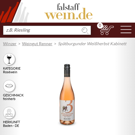
0
N
Produkt
suchen
Winzer
Weingut Renner
Spätburgunder Weißherbst Kabinett
KATEGORIE
Roséwein
GESCHMACK
feinherb
HERKUNFT
Baden - DE