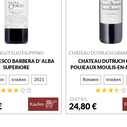
GUT ELIO FILIPPINO
ESCO BARBERA D' ALBA
CHATEAU DUTRUCH
SUPERIORE
POUJEAUX MOULIS-EN
in
trocken
2021
Rotwein
trocken
33,07 €/
L
€
24,80 €
Kaufen
K