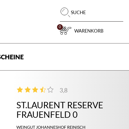
Pr
SUCHE
su
0
WARENKORB
CHEINE
3,8
4
ST.LAURENT RESERVE
FRAUENFELD 0
WEINGUT JOHANNESHOF REINISCH