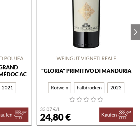
CHÂTEAU DUTRUCH GRAND POUJEAUX
WEINGUT VIGNETI REALE
 GRAND
"GLORIA" PRIMITIVO DI MANDURIA
-MÉDOC AC
2021
Rotwein
halbtrocken
2023
33,07 €/
L
24,80 €
aufen
Kaufen