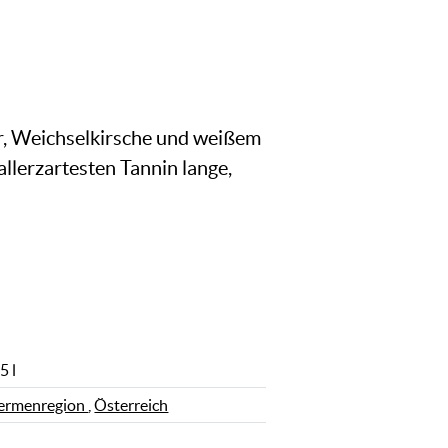
er, Weichselkirsche und weißem
lerzartesten Tannin lange,
5 l
ermenregion
,
Österreich