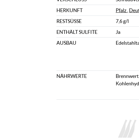
HERKUNFT
Pfalz
,
Deut
RESTSÜSSE
7,6 g/l
ENTHÄLT SULFITE
Ja
AUSBAU
Edelstahlt
NÄHRWERTE
Brennwert: 
Kohlenhydr