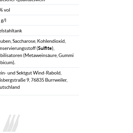
% vol
 g/l
elstahltank
auben, Saccharose, Kohlendioxid,
nservierungsstoff (
Sulfite
),
abilisatoren (Metaweinsäure, Gummi
abicum).
in- und Sektgut Wind-Rabold,
isbergstraße 9, 76835 Burrweiler,
utschland