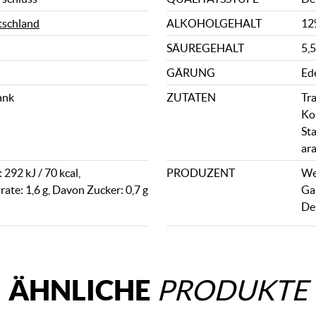
schland
ALKOHOLGEHALT
12
SÄUREGEHALT
5,5
GÄRUNG
Ed
ank
ZUTATEN
Tr
Ko
St
ar
292 kJ / 70 kcal,
PRODUZENT
We
ate: 1,6 g, Davon Zucker: 0,7 g
Ga
De
ÄHNLICHE
PRODUKTE