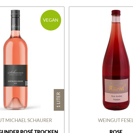
VEGAN
1 LITER
T MICHAEL SCHAURER
WEINGUT FESE
GUNDER ROSÉ TROCKEN
ROSE