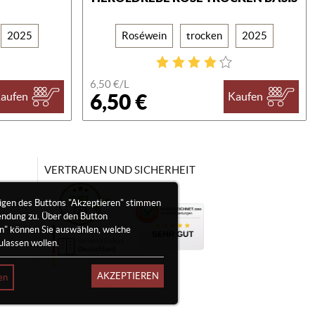
2025
Roséwein
trocken
2025
6,50 €/
L
6,50 €
aufen
Kaufen
VERTRAUEN UND SICHERHEIT
igen des Buttons "Akzeptieren" stimmen
endung zu. Über den Button
en" können Sie auswählen, welche
ulassen wollen.
AKZEPTIEREN
en