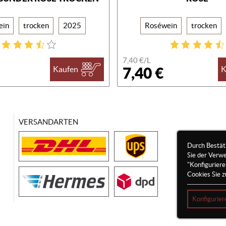
ein
trocken
2025
Roséwein
trocken
7,40 €/
L
7,40 €
Kaufen
K
VERSANDARTEN
Durch Bestät
Sie der Verw
"Konfigurier
Cookies Sie z
Konfigurier