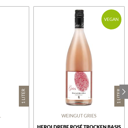
VEGAN
1 LITER
1 LITER
L
WEINGUT GRIES
HEROLDREBE ROSÉ TROCKEN BASIS