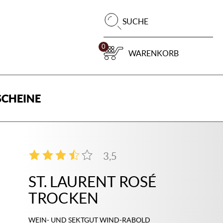
Pr
SUCHE
su
0
WARENKORB
CHEINE
3,5
2
ST. LAURENT ROSÉ
TROCKEN
WEIN- UND SEKTGUT WIND-RABOLD