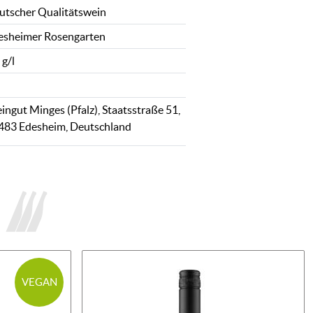
utscher Qualitätswein
esheimer Rosengarten
 g/l
ingut Minges (Pfalz), Staatsstraße 51,
483 Edesheim, Deutschland
VEGAN