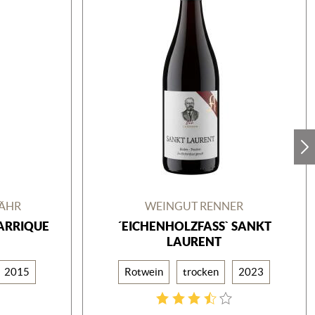
BÄHR
WEINGUT RENNER
BARRIQUE
´EICHENHOLZFASS` SANKT
LAURENT
2015
Rotwein
trocken
2023