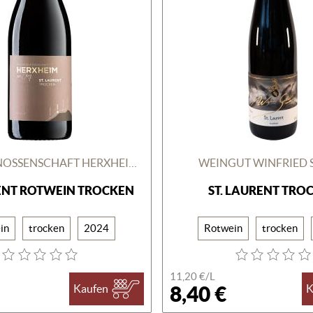
WINZERGENOSSENSCHAFT HERXHEIM AM BERG
WEINGUT WINFRIED 
RENT ROTWEIN TROCKEN
ST. LAURENT TRO
in
trocken
2024
Rotwein
trocken
11,20 €/
L
8,40 €
Kaufen
K