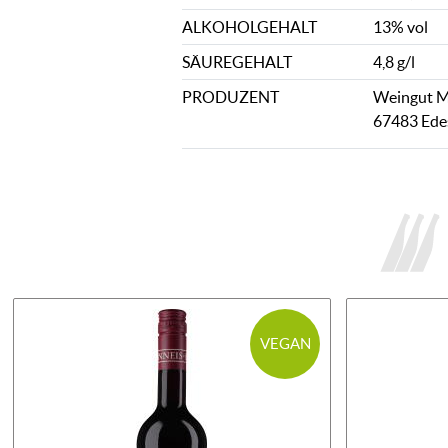
ALKOHOLGEHALT
13% vol
SÄUREGEHALT
4,8 g/l
PRODUZENT
Weingut Mi
67483 Ede
VEGAN