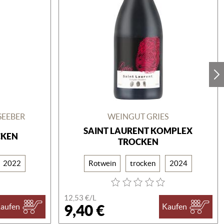
SEEBER
WEINGUT GRIES
SAINT LAURENT KOMPLEX
CKEN
TROCKEN
2022
Rotwein
trocken
2024
12,53 €/
L
9,40 €
aufen
Kaufen