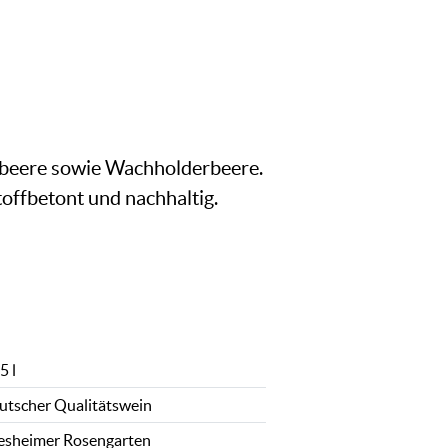
sbeere sowie Wachholderbeere.
offbetont und nachhaltig.
5 l
utscher Qualitätswein
esheimer Rosengarten