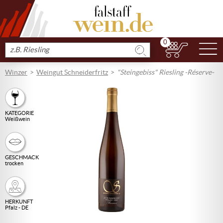
0
N
Produkt
suchen
Winzer
Weingut Schneiderfritz
"Steingebiss" Riesling -Réserve-
KATEGORIE
Weißwein
GESCHMACK
trocken
HERKUNFT
Pfalz - DE