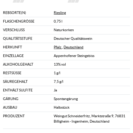
REBSORTE(N)
Riesling
FLASCHENGRÖSSE
0,75 l
VERSCHLUSS
Naturkorken
QUALITÄTSSTUFE
Deutscher Qualitätswein
HERKUNFT
Pfalz
,
Deutschland
EINZELLAGE
Appenhofener Steingebiss
ALKOHOLGEHALT
13% vol
RESTSÜSSE
1 g/l
SÄUREGEHALT
7,5 g/l
ENTHÄLT SULFITE
Ja
GÄRUNG
Spontangärung
AUSBAU
Halbstück
PRODUZENT
Weingut Schneiderfritz, Marktstraße 9, 76831
Billigheim - Ingenheim, Deutschland