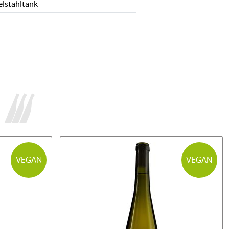
elstahltank
VEGAN
VEGAN