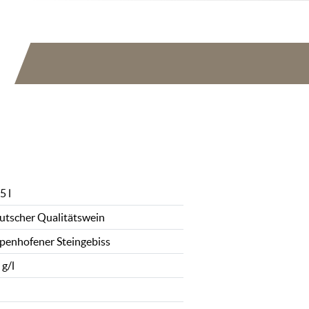
5 l
utscher Qualitätswein
penhofener Steingebiss
 g/l