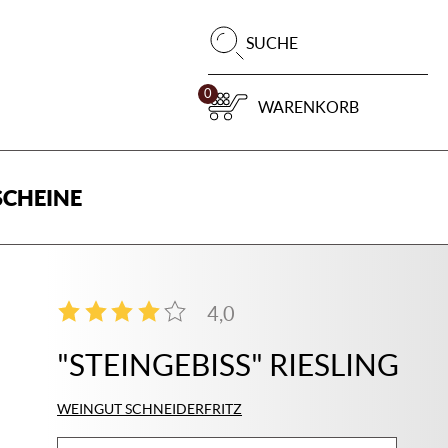
Pr
SUCHE
su
0
WARENKORB
CHEINE
4,0
2
"STEINGEBISS" RIESLING
WEINGUT SCHNEIDERFRITZ