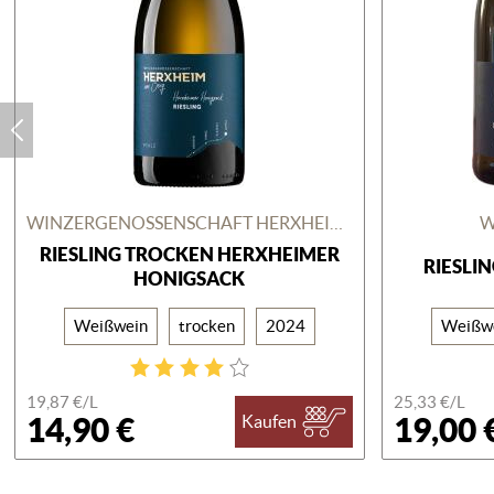
WINZERGENOSSENSCHAFT HERXHEIM AM BERG
W
RIESLING TROCKEN HERXHEIMER
RIESLI
HONIGSACK
Weißwein
trocken
2024
Weißw
19,87 €/
L
25,33 €/
L
14,90 €
19,00 
Kaufen