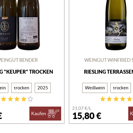
EINGUT BENDER
WEINGUT WINFRIED 
NG "KEUPER" TROCKEN
RIESLING TERRASS
ein
trocken
2025
Weißwein
trocken
21,07 €/
L
€
15,80 €
Kaufen
K