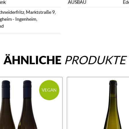
ank
AUSBAU
Ed
hneiderfritz, Marktstraße 9,
igheim - Ingenheim,
nd
ÄHNLICHE
PRODUKTE
VEGAN