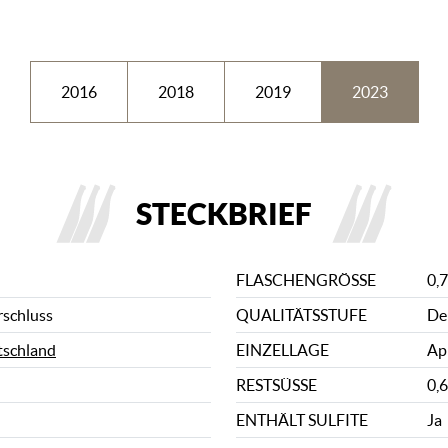
2016
2018
2019
2023
STECKBRIEF
FLASCHENGRÖSSE
0,7
rschluss
QUALITÄTSSTUFE
De
schland
EINZELLAGE
Ap
RESTSÜSSE
0,6
ENTHÄLT SULFITE
Ja