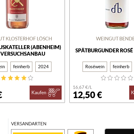
T KLOSTERHOF LÖSCH
WEINGUT BEND
USKATELLER (ABENHEIM)
SPÄTBURGUNDER ROSÉ 
 VERSUCHSANBAU
in
feinherb
2024
Roséwein
feinherb
16,67 €/
L
€
12,50 €
Kaufen
K
VERSANDARTEN