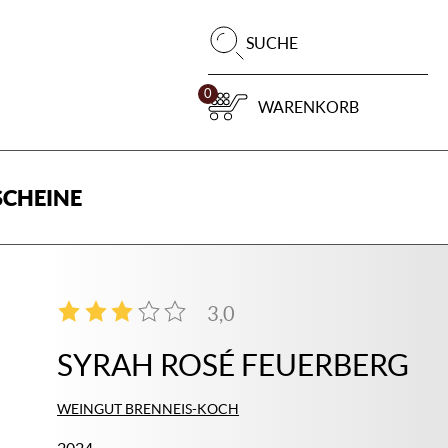
Pr
SUCHE
su
0
WARENKORB
CHEINE
3,0
1
SYRAH ROSÉ FEUERBERG
WEINGUT BRENNEIS-KOCH