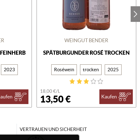
ER
WEINGUT BENDER
FEINHERB
SPÄTBURGUNDER ROSÉ TROCKEN
2023
Roséwein
trocken
2025
18,00 €/
L
13,50 €
aufen
Kaufen
VERTRAUEN UND SICHERHEIT