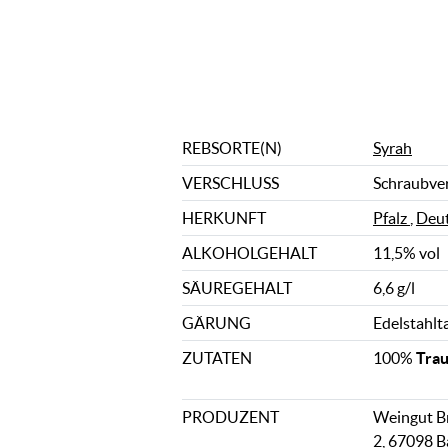
REBSORTE(N)
Syrah
VERSCHLUSS
Schraubve
HERKUNFT
Pfalz
,
Deut
ALKOHOLGEHALT
11,5% vol
SÄUREGEHALT
6,6 g/l
GÄRUNG
Edelstahlt
ZUTATEN
100%
Tra
PRODUZENT
Weingut Br
2, 67098 B