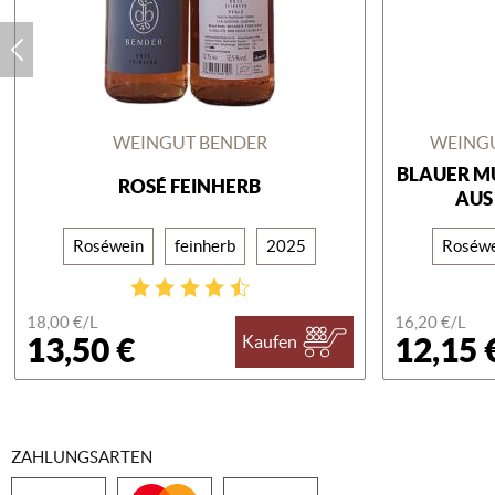
WEINGUT BENDER
WEINGU
BLAUER M
ROSÉ FEINHERB
AUS
Roséwein
feinherb
2025
Roséwe
18,00 €/
L
16,20 €/
L
13,50 €
12,15 
Kaufen
ZAHLUNGSARTEN