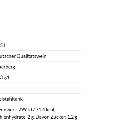
5 l
utscher Qualitätswein
uerberg
3 g/l
elstahltank
nnwert: 299 kJ / 71,4 kcal,
hlenhydrate: 2 g, Davon Zucker: 1,2 g