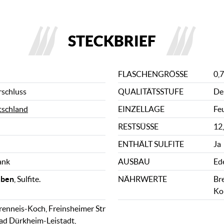
STECKBRIEF
FLASCHENGRÖSSE
0,7
rschluss
QUALITÄTSSTUFE
De
schland
EINZELLAGE
Fe
RESTSÜSSE
12,
ENTHÄLT SULFITE
Ja
ank
AUSBAU
Ed
uben
, Sulfite.
NÄHRWERTE
Bre
Ko
enneis-Koch, Freinsheimer Str
ad Dürkheim-Leistadt,