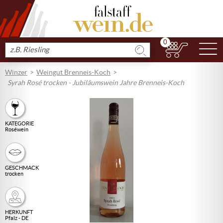
0
N
Produkt
suchen
Winzer
Weingut Brenneis-Koch
Syrah Rosé trocken - Jubiläumswein Jahre Brenneis-Koch
KATEGORIE
Roséwein
GESCHMACK
trocken
HERKUNFT
Pfalz - DE