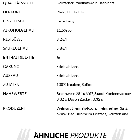
QUALITÄTSSTUFE
Deutscher Prädikatswein - Kabinett
HERKUNFT
Pfalz
,
Deutschland
EINZELLAGE
Feuerberg
ALKOHOLGEHALT
11,5% vol
RESTSÜSSE
3,2 g/l
SÄUREGEHALT
5,8 g/l
ENTHÄLT SULFITE
Ja
GÄRUNG
Edelstahltank
AUSBAU
Edelstahltank
ZUTATEN
100%
Trauben
, Sulfite.
NÄHRWERTE
Brennwert: 284 kJ / 67,8 kcal, Kohlenhydrate:
0,32 g, Davon Zucker: 0,32 g
PRODUZENT
Weingut Brenneis-Koch, Freinsheimer Str 2,
67098 Bad Dürkheim-Leistadt, Deutschland
ÄHNLICHE
PRODUKTE