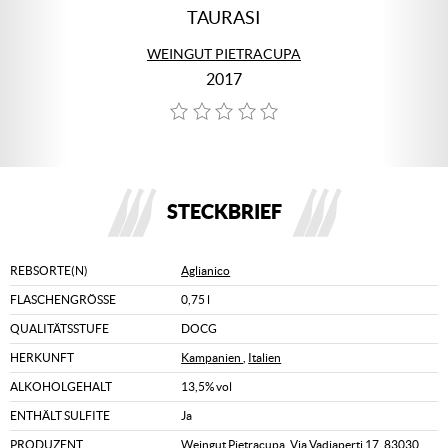
TAURASI
WEINGUT PIETRACUPA
2017
STECKBRIEF
REBSORTE(N)
Aglianico
FLASCHENGRÖSSE
0,75 l
QUALITÄTSSTUFE
DOCG
HERKUNFT
Kampanien
,
Italien
ALKOHOLGEHALT
13,5% vol
ENTHÄLT SULFITE
Ja
PRODUZENT
Weingut Pietracupa, Via Vadiaperti 17, 83030