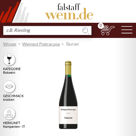
0
N
Produkt
suchen
Winzer
Weingut Pietracupa
Taurasi
KATEGORIE
Rotwein
GESCHMACK
trocken
HERKUNFT
Kampanien - IT