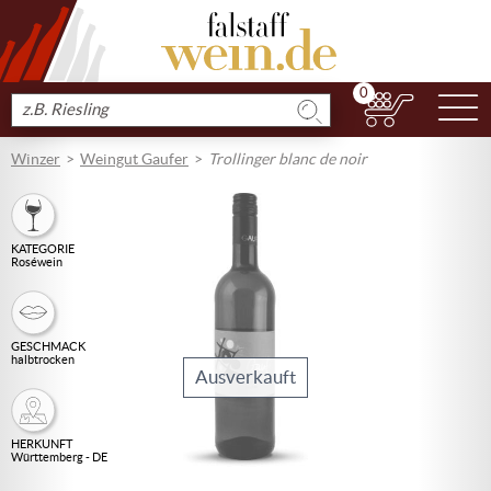
0
N
Produkt
suchen
Winzer
Weingut Gaufer
Trollinger blanc de noir
KATEGORIE
Roséwein
GESCHMACK
halbtrocken
Ausverkauft
HERKUNFT
Württemberg - DE