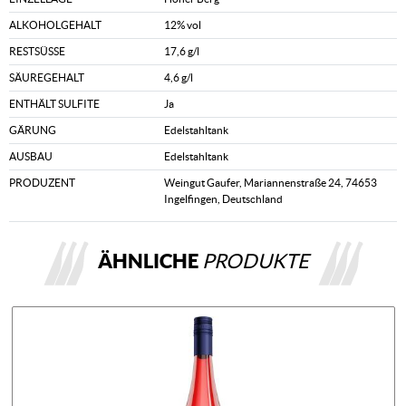
ALKOHOLGEHALT
12% vol
RESTSÜSSE
17,6 g/l
SÄUREGEHALT
4,6 g/l
ENTHÄLT SULFITE
Ja
GÄRUNG
Edelstahltank
AUSBAU
Edelstahltank
PRODUZENT
Weingut Gaufer, Mariannenstraße 24, 74653
Ingelfingen, Deutschland
ÄHNLICHE
PRODUKTE