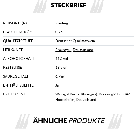
STECKBRIEF
REBSORTE(N)
Riesling
FLASCHENGRÖSSE
0,75 l
QUALITÄTSSTUFE
Deutscher Qualitätswein
HERKUNFT
Rheingau
,
Deutschland
ALKOHOLGEHALT
11% vol
RESTSÜSSE
13,5 g/l
SÄUREGEHALT
6,7 g/l
ENTHÄLT SULFITE
Ja
PRODUZENT
Weingut Barth (Rheingau), Bergweg 20, 65347
Hattenheim, Deutschland
ÄHNLICHE
PRODUKTE