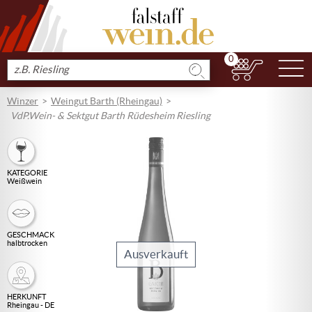
0
N
Produkt
suchen
Winzer
Weingut Barth (Rheingau)
VdP.Wein- & Sektgut Barth Rüdesheim Riesling
KATEGORIE
Weißwein
GESCHMACK
halbtrocken
Ausverkauft
HERKUNFT
Rheingau - DE