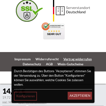
Impressum
Widerrufsrecht
Vertrag widerrufen
Datenschutz
AGB
Wein-Gutscheine
Durch Bestätigen des Buttons "Akzeptieren" stimmen Sie
der Verwendung zu. Über den Button "Konfigurieren"
können Sie auswählen, welche Cookies Sie zulassen
wollen.
14,79 €
AKZEPTIEREN
Konfigurieren
19,72 €/Liter
inkl. Mwst.
(zzgl. Versandkosten)