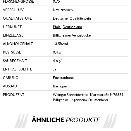
FLASCHENGRÖSSE
0,75 l
VERSCHLUSS
Naturkorken
QUALITÄTSSTUFE
Deutscher Qualitätswein
HERKUNFT
Pfalz
,
Deutschland
EINZELLAGE
Billigheimer Venusbuckel
ALKOHOLGEHALT
13,5% vol
RESTSÜSSE
0,4 g/l
SÄUREGEHALT
4,6 g/l
ENTHÄLT SULFITE
Ja
GÄRUNG
Edelstahltank
AUSBAU
Barrique
PRODUZENT
Weingut Schneiderfritz, Marktstraße 9, 76831
Billigheim - Ingenheim, Deutschland
ÄHNLICHE
PRODUKTE