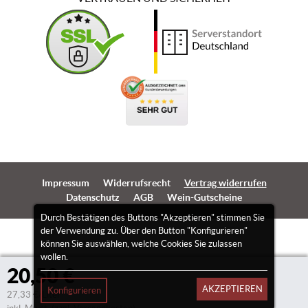
Impressum
Widerrufsrecht
Vertrag widerrufen
Datenschutz
AGB
Wein-Gutscheine
Durch Bestätigen des Buttons "Akzeptieren" stimmen Sie
der Verwendung zu. Über den Button "Konfigurieren"
können Sie auswählen, welche Cookies Sie zulassen
wollen.
20,50 €
AKZEPTIEREN
Konfigurieren
27,33 €/Liter