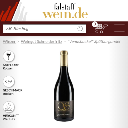
0
N
Produkt
suchen
Winzer
Weingut Schneiderfritz
"Venusbuckel" Spätburgunder
KATEGORIE
Rotwein
GESCHMACK
trocken
HERKUNFT
Pfalz - DE