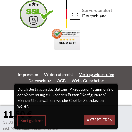
Impressum
Widerrufsrecht
Vertrag widerrufen
Datenschutz
AGB
Wein-Gutscheine
Durch Bestätigen des Buttons "Akzeptieren" stimmen Sie
der Verwendung zu. Über den Button "Konfigurieren"
können Sie auswählen, welche Cookies Sie zulassen
wollen.
11,50 €
AKZEPTIEREN
Konfigurieren
15,33 €/Liter
inkl. Mwst.
(zzgl. Versandkosten)