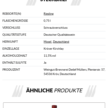
REBSORTE(N)
Riesling
FLASCHENGRÖSSE
0,75 l
VERSCHLUSS
Schraubverschluss
QUALITÄTSSTUFE
Deutscher Qualitätswein
HERKUNFT
Mosel
,
Deutschland
EINZELLAGE
Kröver Kirchlay
ALKOHOLGEHALT
11,5% vol
ENTHÄLT SULFITE
Ja
PRODUZENT
Weingut-Brennerei Detlef Müllers, Plenterstr. 57,
54536 Kröv, Deutschland
ÄHNLICHE
PRODUKTE