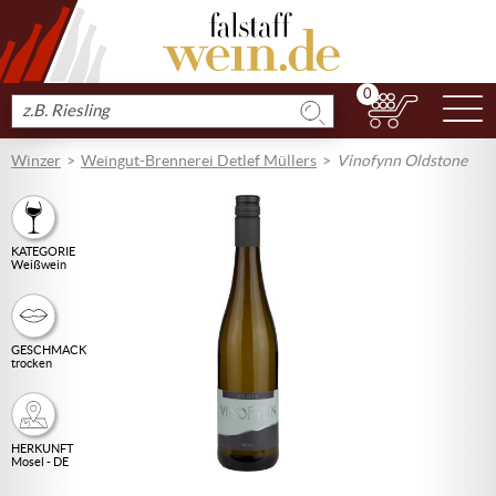
0
N
Produkt
suchen
Winzer
Weingut-Brennerei Detlef Müllers
Vinofynn Oldstone
KATEGORIE
Weißwein
GESCHMACK
trocken
HERKUNFT
Mosel - DE