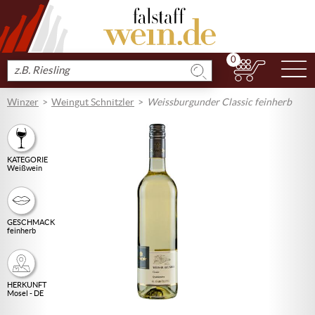
0
N
Produkt
suchen
Winzer
Weingut Schnitzler
Weissburgunder Classic feinherb
KATEGORIE
Weißwein
GESCHMACK
feinherb
HERKUNFT
Mosel - DE