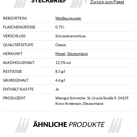
STECKBRIEF
Zurück zum Paket
REBSORTE(N)
Weißburgunder
FLASCHENGRÖSSE
0,75 l
VERSCHLUSS
Schraubverschluss
QUALITÄTSSTUFE
Classic
HERKUNFT
Mosel
,
Deutschland
ALKOHOLGEHALT
12,5% vol
RESTSÜSSE
8,5 g/l
SÄUREGEHALT
4,4 g/l
ENTHÄLT SULFITE
Ja
PRODUZENT
Weingut Schnitzler, St. Ursula Straße 9, 54329
Konz-Krettnach, Deutschland
ÄHNLICHE
PRODUKTE