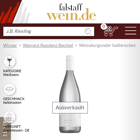
0
N
Produkt
suchen
Winzer
Weingut Residenz Bechtel
Weissburgunder halbtrocken
KATEGORIE
Weißwein
GESCHMACK
halbtrocken
Ausverkauft
1 LITER
HERKUNFT
Rheinhessen - DE