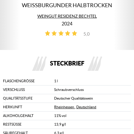
WEISSBURGUNDER HALBTROCKEN
WEINGUT RESIDENZ BECHTEL
2024
5,0
1
STECKBRIEF
FLASCHENGRÖSSE
1 l
VERSCHLUSS
Schraubverschluss
QUALITÄTSSTUFE
Deutscher Qualitätswein
HERKUNFT
Rheinhessen
,
Deutschland
ALKOHOLGEHALT
11% vol
RESTSÜSSE
13,9 g/l
SÄUREGEHALT
6,3 g/l