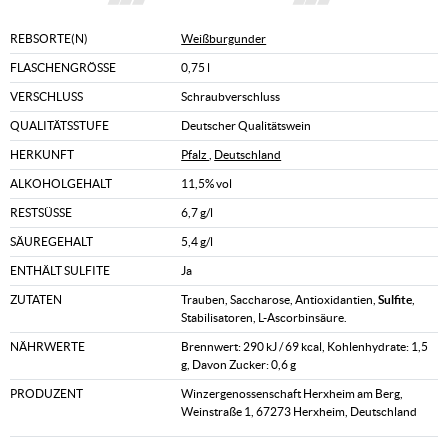
REBSORTE(N)
Weißburgunder
FLASCHENGRÖSSE
0,75 l
VERSCHLUSS
Schraubverschluss
QUALITÄTSSTUFE
Deutscher Qualitätswein
HERKUNFT
Pfalz
,
Deutschland
ALKOHOLGEHALT
11,5% vol
RESTSÜSSE
6,7 g/l
SÄUREGEHALT
5,4 g/l
ENTHÄLT SULFITE
Ja
ZUTATEN
Trauben, Saccharose, Antioxidantien,
Sulfite
,
Stabilisatoren, L-Ascorbinsäure.
NÄHRWERTE
Brennwert: 290 kJ / 69 kcal, Kohlenhydrate: 1,5
g, Davon Zucker: 0,6 g
PRODUZENT
Winzergenossenschaft Herxheim am Berg,
Weinstraße 1, 67273 Herxheim, Deutschland