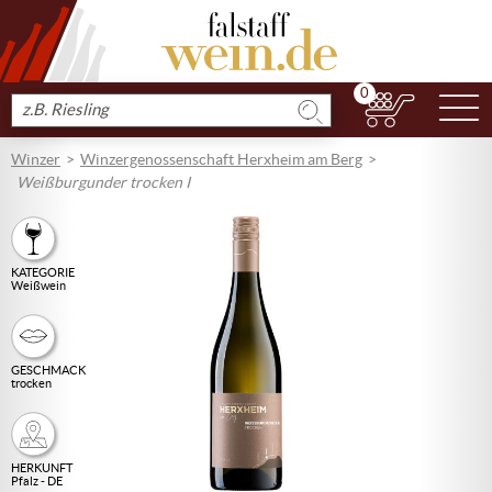
0
N
Produkt
suchen
Winzer
Winzergenossenschaft Herxheim am Berg
Weißburgunder trocken I
KATEGORIE
Weißwein
GESCHMACK
trocken
HERKUNFT
Pfalz - DE