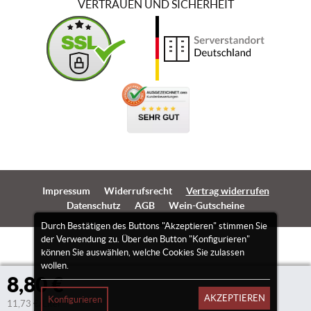
VERTRAUEN UND SICHERHEIT
Impressum
Widerrufsrecht
Vertrag widerrufen
Datenschutz
AGB
Wein-Gutscheine
Durch Bestätigen des Buttons "Akzeptieren" stimmen Sie
der Verwendung zu. Über den Button "Konfigurieren"
können Sie auswählen, welche Cookies Sie zulassen
wollen.
8,80 €
AKZEPTIEREN
Konfigurieren
11,73 €/Liter