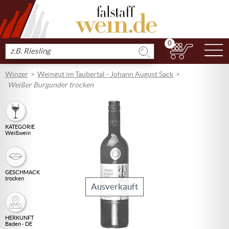
0
N
Produkt
suchen
Winzer
Weingut im Taubertal - Johann August Sack
Weißer Burgunder trocken
KATEGORIE
Weißwein
GESCHMACK
trocken
Ausverkauft
HERKUNFT
Baden - DE