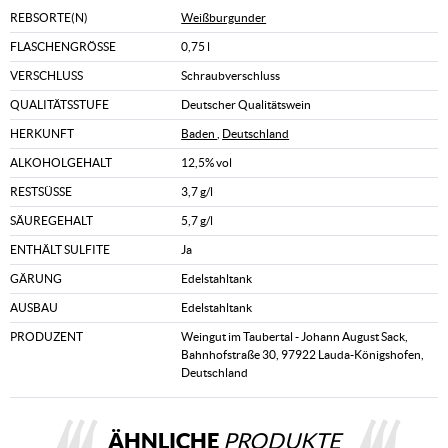
REBSORTE(N)
Weißburgunder
FLASCHENGRÖSSE
0,75 l
VERSCHLUSS
Schraubverschluss
QUALITÄTSSTUFE
Deutscher Qualitätswein
HERKUNFT
Baden
,
Deutschland
ALKOHOLGEHALT
12,5% vol
RESTSÜSSE
3,7 g/l
SÄUREGEHALT
5,7 g/l
ENTHÄLT SULFITE
Ja
GÄRUNG
Edelstahltank
AUSBAU
Edelstahltank
PRODUZENT
Weingut im Taubertal - Johann August Sack,
Bahnhofstraße 30, 97922 Lauda-Königshofen,
Deutschland
ÄHNLICHE
PRODUKTE