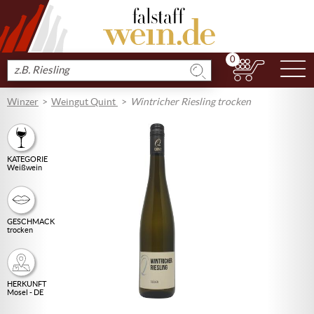
0
N
Produkt
suchen
Winzer
Weingut Quint
Wintricher Riesling trocken
KATEGORIE
Weißwein
GESCHMACK
trocken
HERKUNFT
Mosel - DE