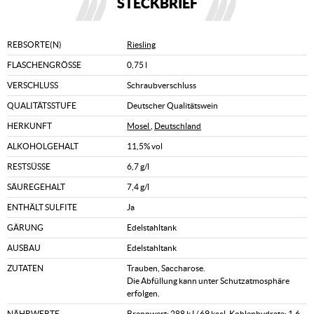
STECKBRIEF
REBSORTE(N)
Riesling
FLASCHENGRÖSSE
0,75 l
VERSCHLUSS
Schraubverschluss
QUALITÄTSSTUFE
Deutscher Qualitätswein
HERKUNFT
Mosel
,
Deutschland
ALKOHOLGEHALT
11,5% vol
RESTSÜSSE
6,7 g/l
SÄUREGEHALT
7,4 g/l
ENTHÄLT SULFITE
Ja
GÄRUNG
Edelstahltank
AUSBAU
Edelstahltank
ZUTATEN
Trauben, Saccharose.
Die Abfüllung kann unter Schutzatmosphäre
erfolgen.
NÄHRWERTE
Brennwert: 288 kJ / 69 kcal, Kohlenhydrate: 1,6