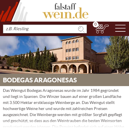
0
N
Produkt
suchen
BODEGAS ARAGONESAS
Das Weingut Bodegas Aragonesas wurde im Jahr 1984 gegründet
und liegt in Spanien. Die Winzer bauen auf einer großen Landfäche
mit 3.500 Hektar erstklassige Weinberge an. Das Weingut stellt
hochwertige Weine her und wurde mit zahlreichen Preisen
ausgezeichnet. Die Weinberge werden mit größter Sorgfalt gepflegt
und geschützt, so dass aus den Weintrauben die besten Weinsorten
produziert werden können. Die Provinz befindet sich auf einer Höhe