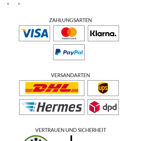
Niederschläge. Die großen Temperaturunterschiede sorgen dafür,
«
»
dass die Weintrauben während der Hitzewellen nicht austrocknen
und gut wachsen und reifen können. Die Weinsorten des Weinguts
ZAHLUNGSARTEN
sind über die Grenzen Spaniens bekannt und verfügen über einen
fruchtigen Geschmack. Zur beliebten Weinsorte des Weinguts
Bodegas Aragonesas gehört Coto de Hayas Garnacha Centenaria
Campo de Borja DO aus dem Jahr 2016. Der trockene Rotwein kann
zu vielen Fleischgerichten serviert werden. Die Weinflasche weist ein
hochwertiges Design auf und wurde mit schönem Etikett versehen.
Die Aromen der Beerenfrüchte, der Minze und der Kirsche gehören
fest zum Produkt dazu. Der Rotwein Coto de Hayas Garnacha
Centenaria Campo de Borja DO aus dem Jahr 2016 schmeckt rauchig,
VERSANDARTEN
würzig und zugleich harmonisch. Das Eichenholz und die
getrockneten Früchte runden den Wein des Weinguts Bodegas
Aragonesas perfekt ab.
VERTRAUEN UND SICHERHEIT