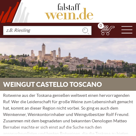
0
N
Produkt
suchen
WEINGUT CASTELLO TOSCANO
Rotweine aus der Toskana genießen weltweit einen hervorragenden
Ruf. Wer die Leidenschaft für große Weine zum Lebensinhalt gemacht
hat, kommt an dieser Region nicht vorbei. So ging es auch dem
Weinkenner, Weinkontorinhaber und Weingutbesitzer Rolf Freund.
Zusammen mit dem begnadeten und bekannten Oenologen Matteo
Bernabei machte er sich einst auf die Suche nach den
anspruchsvollsten und besten Rotweinen, die die Toskana zu bieten