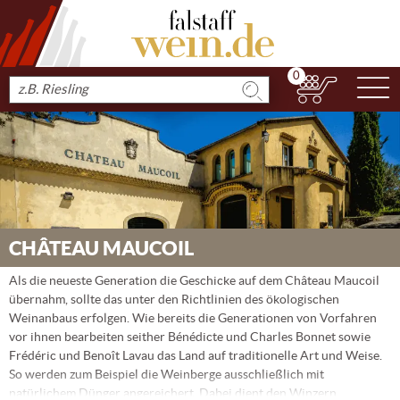
0
N
Produkt
suchen
CHÂTEAU MAUCOIL
Als die neueste Generation die Geschicke auf dem Château Maucoil
übernahm, sollte das unter den Richtlinien des ökologischen
Weinanbaus erfolgen. Wie bereits die Generationen von Vorfahren
vor ihnen bearbeiten seither Bénédicte und Charles Bonnet sowie
Frédéric und Benoît Lavau das Land auf traditionelle Art und Weise.
So werden zum Beispiel die Weinberge ausschließlich mit
natürlichem Dünger angereichert. Dabei dient den Winzern