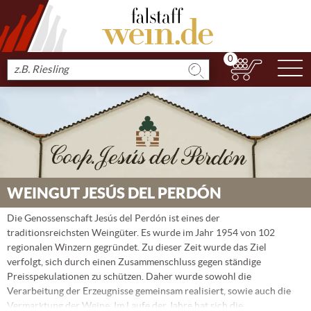
0
N
Produkt
suchen
WEINGUT JESÚS DEL PERDÓN
Die Genossenschaft Jesús del Perdón ist eines der
traditionsreichsten Weingüter. Es wurde im Jahr 1954 von 102
regionalen Winzern gegründet. Zu dieser Zeit wurde das Ziel
verfolgt, sich durch einen Zusammenschluss gegen ständige
Preisspekulationen zu schützen. Daher wurde sowohl die
Verarbeitung der Erzeugnisse gemeinsam realisiert, sowie auch die
Vermarktung der Weine. Im Laufe der Jahre hat sich die