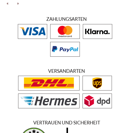
Dieser Wein repräsentiert die Vielfalt an Aromen, die unter
«
»
fachkundigen, erfahrenen Händen von Profis aus Trauben einer
einzigartigen Weinanbauregion entstehen können. Das dichte
ZAHLUNGSARTEN
intensive Rubinrot dieses Weines von Picard Vins & Spiriteux gepaart
mit violetten Tönen verzaubert das Auge jedes Weinkenners. Die
entrappten, gemaischten Trauben lagern zunächst
temperaturkontrolliert in Edelstahltanks, bevor die Maische
abgepresst wird. Danach reift der Wein noch einige Zeit in Tanks
weiter, bis er in Flaschen gefüllt wird. Dabei heraus kommt ein Wein
mit einem fruchtbetonten üppigen aromatischen Bouquet. Dabei
offenbaren sich dem Weinkenner Aromen von Himbeeren,
Brombeeren, Kirschen, Johannisbeeren sowie Gewürzen aus Pfeffer
VERSANDARTEN
und Lakritz. Elegant und samtig streift er den Gaumen und behält
noch lange seine Präsenz im Abgang. Dieser Wein ist nur ein Beispiel
für die Vielfalt der Weine dieses Weingutzusammenschlusses.
VERTRAUEN UND SICHERHEIT