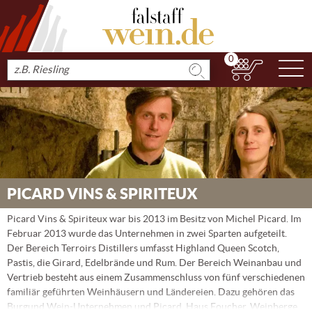
0
N
Produkt
suchen
PICARD VINS & SPIRITEUX
Picard Vins & Spiriteux war bis 2013 im Besitz von Michel Picard. Im
Februar 2013 wurde das Unternehmen in zwei Sparten aufgeteilt.
Der Bereich Terroirs Distillers umfasst Highland Queen Scotch,
Pastis, die Girard, Edelbrände und Rum. Der Bereich Weinanbau und
Vertrieb besteht aus einem Zusammenschluss von fünf verschiedenen
familiär geführten Weinhäusern und Ländereien. Dazu gehören das
Burgund Wein-Unternehmen und Picard, Haus Foucher, Weinberge